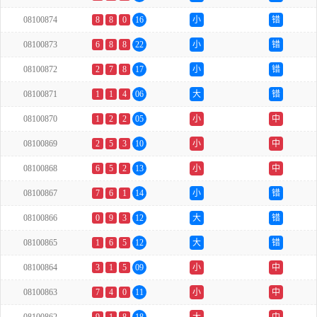
08100874
8
8
0
16
小
错
08100873
6
8
8
22
小
错
08100872
2
7
8
17
小
错
08100871
1
1
4
06
大
错
08100870
1
2
2
05
小
中
08100869
2
5
3
10
小
中
08100868
6
5
2
13
小
中
08100867
7
6
1
14
小
错
08100866
0
9
3
12
大
错
08100865
1
6
5
12
大
错
08100864
3
1
5
09
小
中
08100863
7
4
0
11
小
中