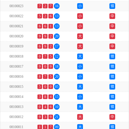
08100823
7
2
7
16
小
错
08100822
5
2
6
13
小
中
08100821
6
6
1
13
小
中
08100820
9
9
2
20
大
中
08100819
6
9
2
17
大
中
08100818
0
7
5
12
大
错
08100817
9
0
9
18
小
错
08100816
8
7
5
20
小
错
08100815
5
0
0
05
大
错
08100814
3
8
4
15
小
错
08100813
0
4
6
10
大
错
08100812
9
3
9
21
大
中
08100811
1
1
7
09
大
错