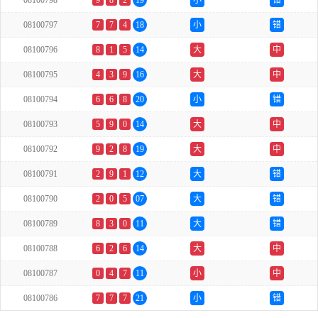
08100798
9
8
2
19
小
错
08100797
7
7
4
18
小
错
08100796
8
1
5
14
大
中
08100795
4
3
9
16
大
中
08100794
6
6
8
20
小
错
08100793
5
9
0
14
大
中
08100792
9
2
8
19
大
中
08100791
2
9
1
12
大
错
08100790
2
0
5
07
大
错
08100789
8
3
0
11
大
错
08100788
6
2
6
14
大
中
08100787
0
4
7
11
小
中
08100786
7
7
7
21
小
错