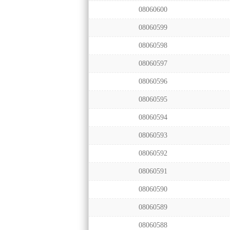
08060600
08060599
08060598
08060597
08060596
08060595
08060594
08060593
08060592
08060591
08060590
08060589
08060588