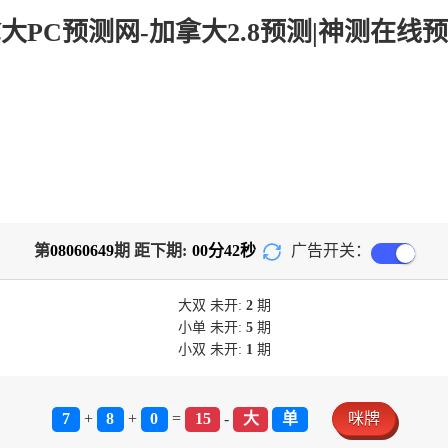
第
08060649
期 距下期:
00
分
42
秒
广告开关：
大双
未开:
2
期
小单
未开:
5
期
小双
未开:
1
期
7
+
8
+
0
=
15
-
大
单
咪牌