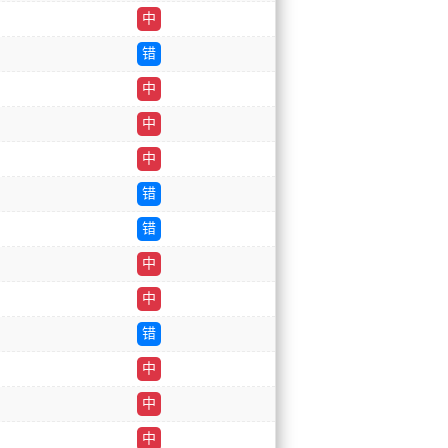
中
错
中
中
中
错
错
中
中
错
中
中
中