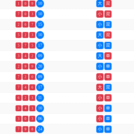
10
大
双
1
0
9
10
小
双
7
0
3
15
小
双
2
6
7
10
大
双
5
2
3
17
小
双
5
7
5
09
大
单
3
4
2
20
小
单
2
9
9
09
小
单
7
2
0
17
大
双
7
4
6
11
小
单
6
2
3
10
小
单
3
4
3
06
小
单
3
0
3
24
小
单
7
9
8