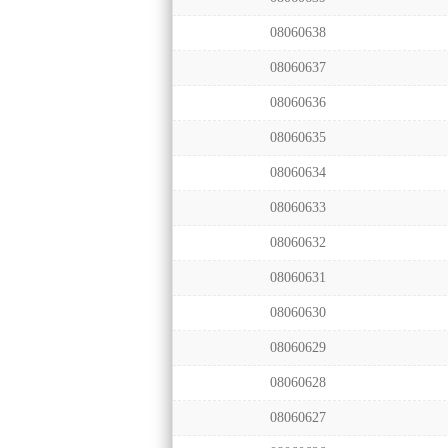
08060638
08060637
08060636
08060635
08060634
08060633
08060632
08060631
08060630
08060629
08060628
08060627