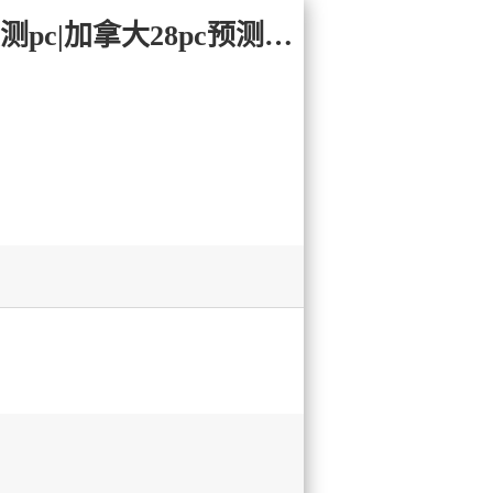
易记网址:28yc.com 加拿大PC预测网-加拿大2.8预测|神测在线预测pc|加拿大28pc预测结果查询_极致火热优质的免费预测