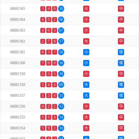
08081365
3
4
9
16
大
中
08081364
6
0
2
08
小
中
08081363
4
0
3
07
小
中
08081362
2
7
8
17
大
中
08081361
6
3
7
16
小
错
08081360
7
0
9
16
小
错
08081359
2
3
5
10
小
中
08081358
1
4
4
09
大
错
08081357
5
2
4
11
大
错
08081356
9
2
2
13
小
中
08081355
5
5
4
14
大
中
08081354
5
9
2
16
大
中