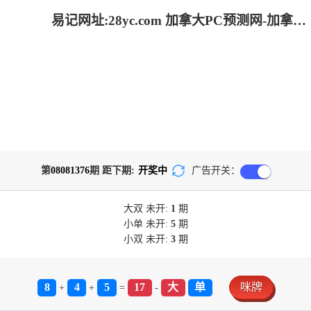
易记网址:28yc.com 加拿大PC预测网-加拿大2.8预测|神测在线预测pc|加拿大28pc预测结果查询_极致火热优质的免费预测
第
08081376
期 距下期:
开奖中
广告开关：
大双
未开:
1
期
小单
未开:
5
期
小双
未开:
3
期
8
4
5
17
大
单
咪牌
+
+
=
-