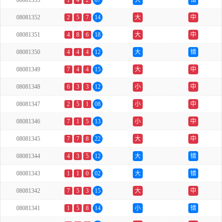
08081353
1
4
2
07
大
错
08081352
2
5
7
14
大
中
08081351
4
8
6
18
大
中
08081350
4
4
4
12
大
错
08081349
7
4
4
15
大
中
08081348
6
3
3
12
小
中
08081347
2
5
1
08
小
中
08081346
7
1
5
13
小
中
08081345
7
7
8
22
大
中
08081344
4
3
5
12
大
错
08081343
1
1
0
02
大
错
08081342
7
5
3
15
大
中
08081341
1
5
8
14
小
错