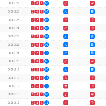
08081327
7
0
1
08
小
中
08081326
2
0
3
05
大
错
08081325
2
2
3
07
小
中
08081324
0
3
4
07
小
中
08081323
1
3
3
07
大
错
08081322
1
0
1
02
大
错
08081321
8
2
5
15
小
错
08081320
3
0
2
05
小
中
08081319
0
2
3
05
大
错
08081318
8
2
6
16
大
中
08081317
2
6
8
16
大
中
08081316
1
4
3
08
小
中
08081315
7
2
3
12
小
中