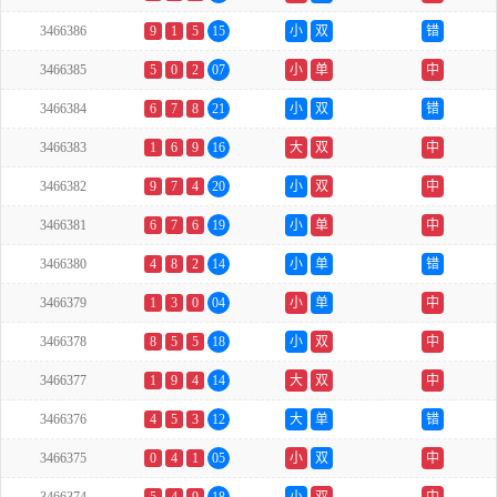
3466386
9
1
5
15
小
双
错
3466385
5
0
2
07
小
单
中
3466384
6
7
8
21
小
双
错
3466383
1
6
9
16
大
双
中
3466382
9
7
4
20
小
双
中
3466381
6
7
6
19
小
单
中
3466380
4
8
2
14
小
单
错
3466379
1
3
0
04
小
单
中
3466378
8
5
5
18
小
双
中
3466377
1
9
4
14
大
双
中
3466376
4
5
3
12
大
单
错
3466375
0
4
1
05
小
双
中