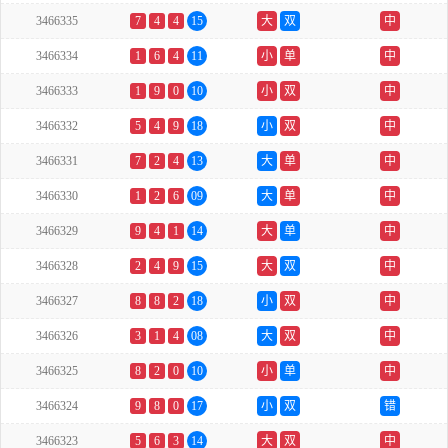
3466335
7
4
4
15
大
双
中
3466334
1
6
4
11
小
单
中
3466333
1
9
0
10
小
双
中
3466332
5
4
9
18
小
双
中
3466331
7
2
4
13
大
单
中
3466330
1
2
6
09
大
单
中
3466329
9
4
1
14
大
单
中
3466328
2
4
9
15
大
双
中
3466327
8
8
2
18
小
双
中
3466326
3
1
4
08
大
双
中
3466325
8
2
0
10
小
单
中
3466324
9
8
0
17
小
双
错
3466323
5
6
3
14
大
双
中