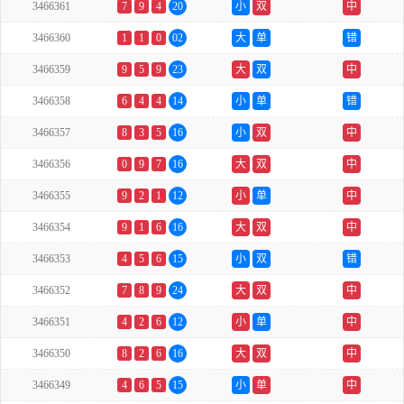
3466361
7
9
4
20
小
双
中
3466360
1
1
0
02
大
单
错
3466359
9
5
9
23
大
双
中
3466358
6
4
4
14
小
单
错
3466357
8
3
5
16
小
双
中
3466356
0
9
7
16
大
双
中
3466355
9
2
1
12
小
单
中
3466354
9
1
6
16
大
双
中
3466353
4
5
6
15
小
双
错
3466352
7
8
9
24
大
双
中
3466351
4
2
6
12
小
单
中
3466350
8
2
6
16
大
双
中
3466349
4
6
5
15
小
单
中