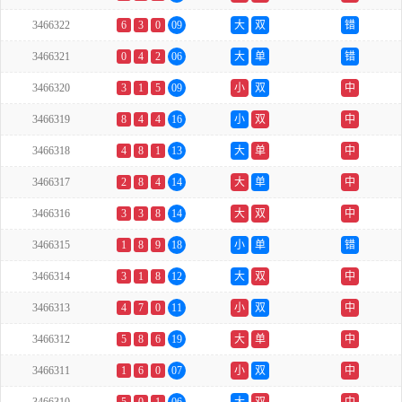
3466322
6
3
0
09
大
双
错
3466321
0
4
2
06
大
单
错
3466320
3
1
5
09
小
双
中
3466319
8
4
4
16
小
双
中
3466318
4
8
1
13
大
单
中
3466317
2
8
4
14
大
单
中
3466316
3
3
8
14
大
双
中
3466315
1
8
9
18
小
单
错
3466314
3
1
8
12
大
双
中
3466313
4
7
0
11
小
双
中
3466312
5
8
6
19
大
单
中
3466311
1
6
0
07
小
双
中