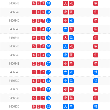
3466348
0
9
9
18
大
双
中
3466347
7
1
0
08
小
双
中
3466346
3
1
7
11
小
双
中
3466345
9
0
4
13
大
单
中
3466344
9
2
9
20
大
单
中
3466343
5
5
0
10
大
双
中
3466342
8
4
4
16
小
双
中
3466341
2
0
5
07
小
单
中
3466340
2
3
2
07
大
双
错
3466339
8
6
4
18
小
单
错
3466338
0
5
8
13
小
单
中
3466337
5
2
2
09
小
单
中
3466336
9
2
1
12
大
单
错