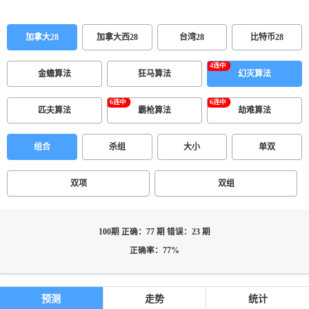
加拿大28
加拿大西28
台湾28
比特币28
金蟾算法
狂马算法
幻灭算法
匹夫算法
霸枪算法
劫难算法
组合
杀组
大小
单双
双项
双组
100期 正确：77 期 错误：23 期
正确率：77%
预测
走势
统计