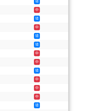
错
中
错
中
错
错
中
中
错
中
中
中
错