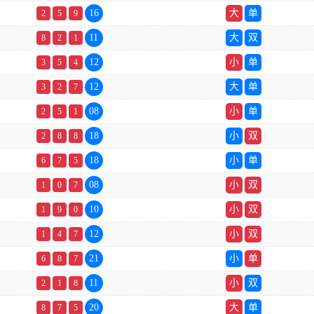
16
大
单
2
5
9
11
大
双
8
2
1
12
小
单
3
5
4
12
大
单
3
2
7
08
小
单
2
5
1
18
小
双
2
8
8
18
小
单
6
7
5
08
小
双
1
0
7
10
小
双
1
9
0
12
小
双
1
4
7
21
小
单
6
8
7
11
小
双
2
1
8
20
大
单
8
7
5