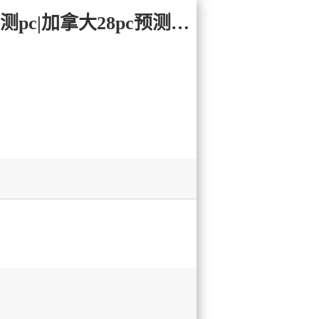
易记网址:28yc.com 加拿大PC预测网-加拿大2.8预测|神测在线预测pc|加拿大28pc预测结果查询_极致火热优质的免费预测