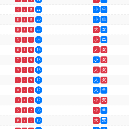
22
小
单
4
9
9
20
小
单
8
3
9
23
大
双
6
8
9
08
小
单
3
4
1
16
大
双
6
1
9
18
小
双
7
2
9
16
大
双
9
2
5
12
大
双
1
2
9
12
大
单
0
7
5
12
小
双
3
4
5
08
小
单
5
1
2
19
大
双
9
9
1