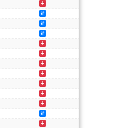
中
错
错
错
中
中
中
中
中
中
中
错
中