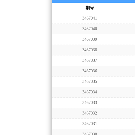
期号
3467041
3467040
3467039
3467038
3467037
3467036
3467035
3467034
3467033
3467032
3467031
3467030