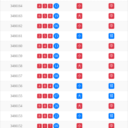
3466164
4
3
5
12
小
中
3466163
6
5
8
19
大
中
3466162
3
1
2
06
小
中
3466161
2
5
8
15
小
错
3466160
8
4
1
13
小
中
3466159
1
6
1
08
小
中
3466158
7
0
7
14
大
中
3466157
1
6
1
08
小
中
3466156
4
8
4
16
小
错
3466155
5
1
1
07
大
错
3466154
9
8
9
26
大
中
3466153
8
8
6
22
小
错
3466152
1
1
7
09
小
中