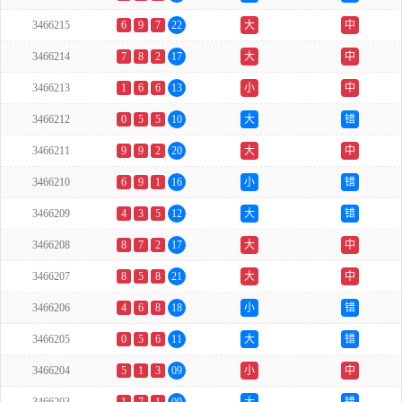
3466215
6
9
7
22
大
中
3466214
7
8
2
17
大
中
3466213
1
6
6
13
小
中
3466212
0
5
5
10
大
错
3466211
9
9
2
20
大
中
3466210
6
9
1
16
小
错
3466209
4
3
5
12
大
错
3466208
8
7
2
17
大
中
3466207
8
5
8
21
大
中
3466206
4
6
8
18
小
错
3466205
0
5
6
11
大
错
3466204
5
1
3
09
小
中