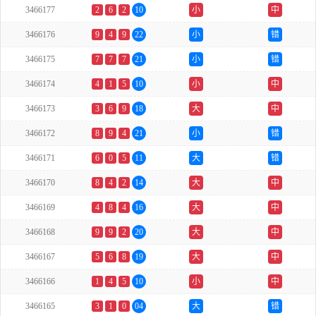
3466177
2
6
2
10
小
中
3466176
9
4
9
22
小
错
3466175
7
7
7
21
小
错
3466174
4
1
5
10
小
中
3466173
3
6
9
18
大
中
3466172
8
9
4
21
小
错
3466171
6
0
5
11
大
错
3466170
8
4
2
14
大
中
3466169
4
8
4
16
大
中
3466168
9
9
2
20
大
中
3466167
5
6
8
19
大
中
3466166
1
4
5
10
小
中
3466165
3
1
0
04
大
错