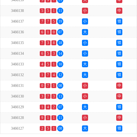
3466139
5
9
7
21
大
中
3466138
5
5
1
11
小
中
3466137
7
7
5
19
小
错
3466136
6
1
0
07
大
错
3466135
7
3
8
18
小
错
3466134
6
5
3
14
小
错
3466133
4
5
1
10
大
错
3466132
1
7
4
12
大
错
3466131
0
7
1
08
小
中
3466130
3
7
3
13
小
中
3466129
1
4
2
07
大
错
3466128
9
1
1
11
小
中
3466127
2
5
1
08
大
错