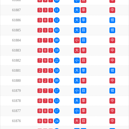
61888
0
9
7
16
小
双
中
61887
5
3
3
11
大
单
中
61886
3
8
1
12
大
单
错
61885
2
1
0
03
大
双
错
61884
1
7
1
09
小
双
中
61883
9
8
2
19
大
单
中
61882
7
9
6
22
小
双
中
61881
2
3
5
10
大
单
错
61880
6
2
1
09
大
单
中
61879
3
7
7
17
小
双
错
61878
0
7
6
13
大
单
中
61877
9
8
0
17
小
单
中
61876
9
9
6
24
大
双
中