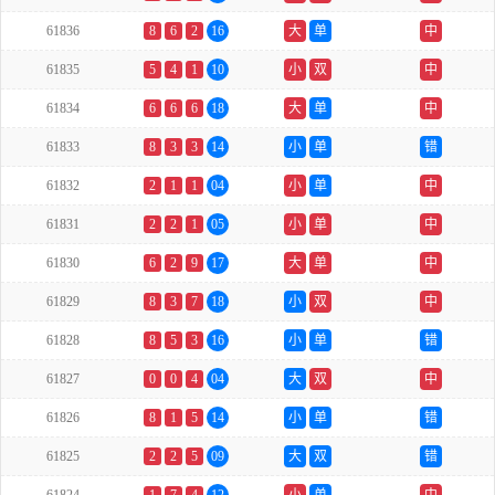
61836
8
6
2
16
大
单
中
61835
5
4
1
10
小
双
中
61834
6
6
6
18
大
单
中
61833
8
3
3
14
小
单
错
61832
2
1
1
04
小
单
中
61831
2
2
1
05
小
单
中
61830
6
2
9
17
大
单
中
61829
8
3
7
18
小
双
中
61828
8
5
3
16
小
单
错
61827
0
0
4
04
大
双
中
61826
8
1
5
14
小
单
错
61825
2
2
5
09
大
双
错