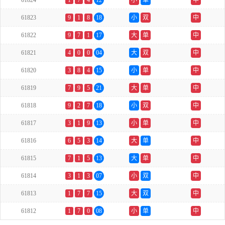
61824
1
7
4
12
小
单
中
61823
9
1
8
18
小
双
中
61822
9
7
1
17
大
单
中
61821
4
0
0
04
大
双
中
61820
3
8
4
15
小
单
中
61819
7
9
5
21
大
单
中
61818
9
2
7
18
小
双
中
61817
3
1
9
13
小
单
中
61816
6
5
3
14
大
单
中
61815
7
1
5
13
大
单
中
61814
3
1
3
07
小
双
中
61813
1
7
7
15
大
双
中
61812
1
7
0
08
小
单
中