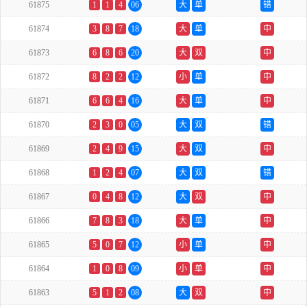
61875
1
1
4
06
大
单
错
61874
3
8
7
18
大
单
中
61873
6
8
6
20
大
双
中
61872
8
2
2
12
小
单
中
61871
6
6
4
16
大
单
中
61870
2
3
0
05
大
双
错
61869
2
4
9
15
大
双
中
61868
1
2
4
07
大
双
错
61867
0
4
8
12
大
双
中
61866
7
8
3
18
大
单
中
61865
5
0
7
12
小
单
中
61864
1
0
8
09
小
单
中
61863
5
1
2
08
大
双
中