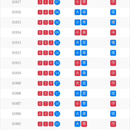
61917
3
1
3
07
小
单
中
61916
1
4
1
06
大
单
错
61915
4
5
7
16
小
单
错
61914
8
1
0
09
小
单
中
61913
0
8
3
11
大
双
错
61912
8
3
9
20
小
单
错
61911
3
7
0
10
小
单
中
61910
2
3
9
14
大
单
中
61909
5
3
9
17
大
双
中
61908
2
9
6
17
小
双
错
61907
0
7
3
10
小
单
中
61906
8
4
0
12
大
单
错
61905
2
1
2
05
大
单
中