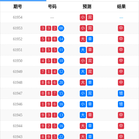
期号
号码
预测
结果
61954
---
小
双
---
61953
3
3
2
08
小
双
中
61952
5
1
8
14
大
单
中
61951
1
5
5
11
大
单
中
61950
4
5
1
10
小
双
中
61949
7
1
4
12
大
双
中
61948
8
6
6
20
大
单
中
61947
0
8
7
15
小
双
错
61946
1
9
6
16
小
单
错
61945
9
3
1
13
大
单
中
61944
9
2
5
16
大
单
中
61943
8
9
5
22
大
单
中