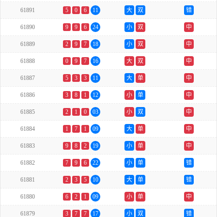
61891
5
0
6
11
大
双
错
61890
9
9
6
24
小
双
中
61889
2
9
7
18
小
双
中
61888
0
9
7
16
大
双
中
61887
5
3
3
11
大
单
中
61886
3
8
1
12
小
单
中
61885
2
1
0
03
小
双
中
61884
1
7
1
09
大
单
中
61883
9
8
2
19
小
单
中
61882
7
9
6
22
小
单
错
61881
2
3
5
10
大
单
错
61880
6
2
1
09
小
单
中
61879
3
7
7
17
小
双
错