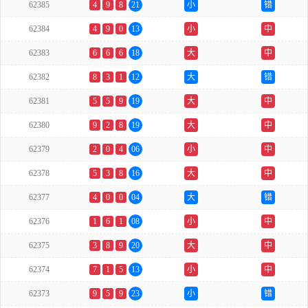
62385
4
9
8
21
小
错
62384
4
9
0
13
小
中
62383
6
6
6
18
大
中
62382
8
3
1
12
大
错
62381
5
5
9
19
大
中
62380
9
2
8
19
大
中
62379
2
0
4
06
小
中
62378
5
3
8
16
大
中
62377
4
0
0
04
大
错
62376
1
6
1
08
小
中
62375
3
8
9
20
大
中
62374
7
1
5
13
小
中
62373
9
5
9
23
小
错