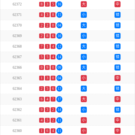
62372
8
3
5
16
大
中
62371
4
3
8
15
小
错
62370
2
2
0
04
大
错
62369
2
8
6
16
小
错
62368
7
1
4
12
大
错
62367
5
5
4
14
小
错
62366
0
9
0
09
大
错
62365
1
3
0
04
小
中
62364
2
5
6
13
大
错
62363
6
4
7
17
大
中
62362
9
3
2
14
小
错
62361
4
5
2
11
小
中
62360
1
6
4
11
小
中