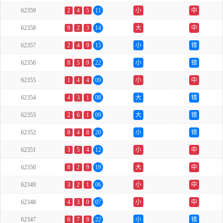
62359
2
4
5
11
小
中
62358
9
2
3
14
大
中
62357
2
4
9
15
小
错
62356
8
5
9
22
小
错
62355
1
4
4
09
小
中
62354
4
3
1
08
大
错
62353
2
6
1
09
大
错
62352
8
4
8
20
小
错
62351
3
5
4
12
小
中
62350
8
2
9
19
大
中
62349
3
2
1
06
小
中
62348
4
3
0
07
小
中
62347
6
7
9
22
小
错