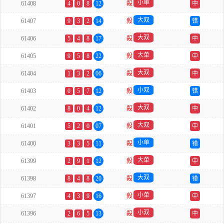
小单
61408
4
0
8
12
殺
中
大双
61407
9
3
2
14
殺
错
大双
61406
5
4
8
17
殺
中
大单
61405
9
5
8
22
殺
中
大双
61404
1
3
2
06
殺
中
小双
61403
0
5
7
12
殺
错
大双
61402
8
0
4
12
殺
中
大双
61401
5
2
0
07
殺
中
小单
61400
3
3
5
11
殺
错
大单
61399
2
9
1
12
殺
中
大双
61398
8
4
8
20
殺
错
小单
61397
4
3
9
16
殺
中
小双
61396
2
6
5
13
殺
中