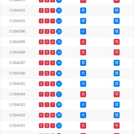
115044593
5
6
1
12
小
中
115044592
3
0
7
10
单
错
115044591
4
1
7
12
单
错
115044590
8
3
9
20
小
错
115044589
8
6
6
20
大
中
115044588
7
8
9
24
大
中
115044587
7
6
1
14
单
错
115044586
2
8
0
10
大
错
115044585
6
5
0
11
大
错
115044584
7
5
5
17
大
中
115044583
1
1
7
09
大
错
115044582
6
3
0
09
大
错
115044581
8
8
7
23
大
中