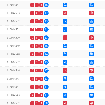
115044554
9
1
8
18
单
错
115044553
0
6
6
12
双
中
115044552
6
2
5
13
大
错
115044551
5
7
9
21
小
错
115044550
5
8
0
13
小
中
115044549
4
9
5
18
单
错
115044548
4
2
8
14
单
错
115044547
0
7
8
15
双
错
115044546
6
6
5
17
大
中
115044545
4
9
0
13
双
错
115044544
2
7
8
17
双
错
115044543
4
3
4
11
双
错
115044542
3
2
3
08
双
中