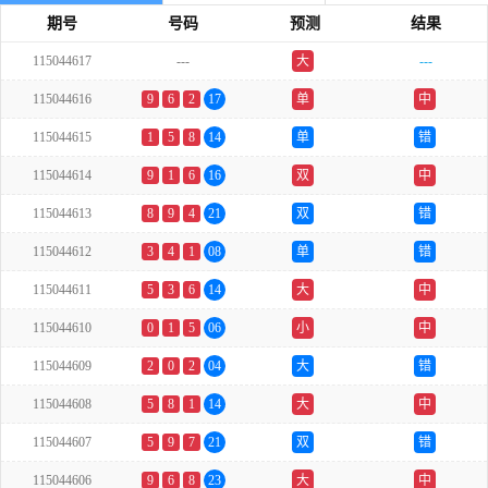
期号
号码
预测
结果
115044617
---
大
---
115044616
9
6
2
17
单
中
115044615
1
5
8
14
单
错
115044614
9
1
6
16
双
中
115044613
8
9
4
21
双
错
115044612
3
4
1
08
单
错
115044611
5
3
6
14
大
中
115044610
0
1
5
06
小
中
115044609
2
0
2
04
大
错
115044608
5
8
1
14
大
中
115044607
5
9
7
21
双
错
115044606
9
6
8
23
大
中