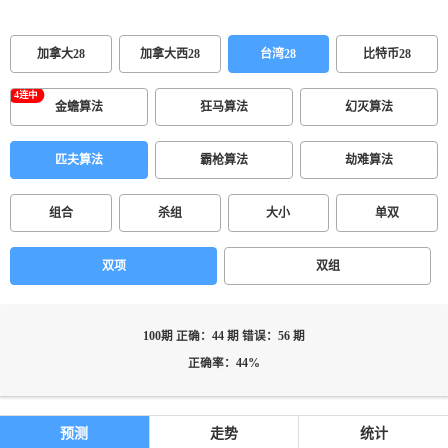
加拿大28
加拿大西28
台湾28
比特币28
金蟾算法
狂马算法
幻灭算法
匹夫算法
霸枪算法
劫难算法
组合
杀组
大小
单双
双项
双组
100期 正确：44 期 错误：56 期
正确率：44%
预测
走势
统计