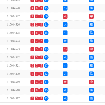
115044529
9
2
6
17
双
错
115044528
4
8
3
15
小
错
115044527
1
4
1
06
双
中
115044526
0
2
9
11
大
错
115044525
8
6
1
15
小
错
115044524
3
2
2
07
大
错
115044523
5
5
3
13
小
中
115044522
3
5
5
13
双
错
115044521
5
7
5
17
小
错
115044520
2
1
9
12
大
错
115044519
8
4
5
17
大
中
115044518
2
8
5
15
双
错
115044517
0
5
8
13
双
错