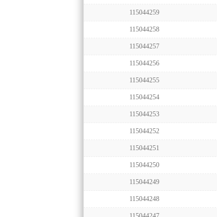
115044259
115044258
115044257
115044256
115044255
115044254
115044253
115044252
115044251
115044250
115044249
115044248
115044247