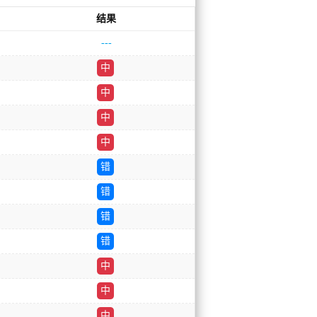
结果
---
中
中
中
中
错
错
错
错
中
中
中