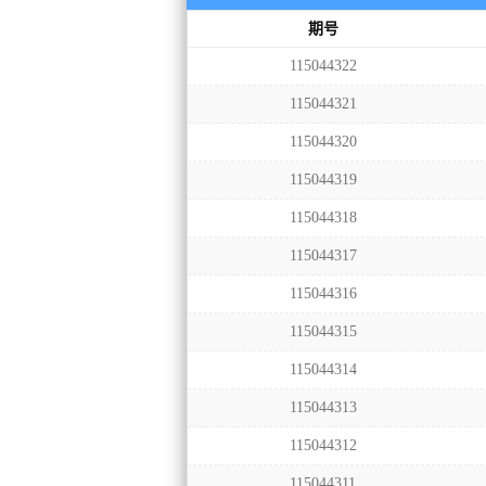
期号
115044322
115044321
115044320
115044319
115044318
115044317
115044316
115044315
115044314
115044313
115044312
115044311