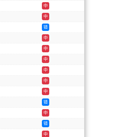
中
中
错
中
中
中
中
中
中
错
中
错
中