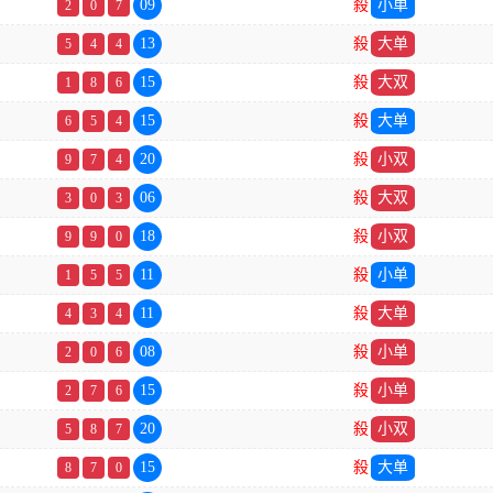
09
殺
小单
2
0
7
13
殺
大单
5
4
4
15
殺
大双
1
8
6
15
殺
大单
6
5
4
20
殺
小双
9
7
4
06
殺
大双
3
0
3
18
殺
小双
9
9
0
11
殺
小单
1
5
5
11
殺
大单
4
3
4
08
殺
小单
2
0
6
15
殺
小单
2
7
6
20
殺
小双
5
8
7
15
殺
大单
8
7
0