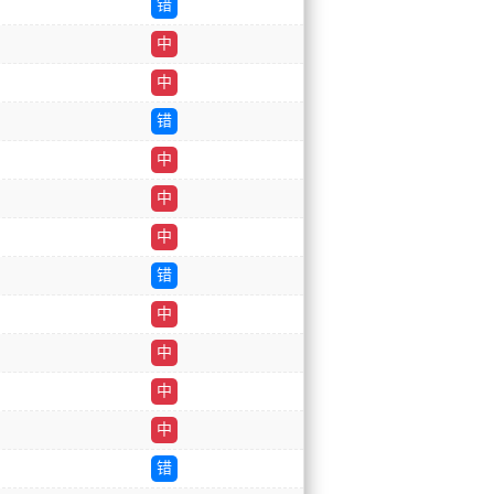
错
中
中
错
中
中
中
错
中
中
中
中
错