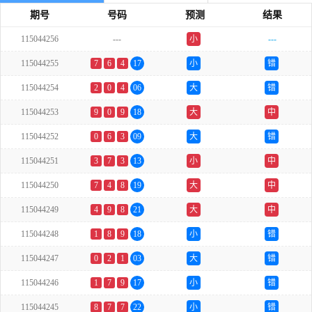
期号
号码
预测
结果
115044256
---
小
---
双
115044255
7
6
4
17
小
错
115044254
2
0
4
06
大
错
115044253
9
0
9
18
大
中
115044252
0
6
3
09
大
错
115044251
3
7
3
13
小
中
115044250
7
4
8
19
大
中
115044249
4
9
8
21
大
中
115044248
1
8
9
18
小
错
115044247
0
2
1
03
大
错
115044246
1
7
9
17
小
错
115044245
8
7
7
22
小
错