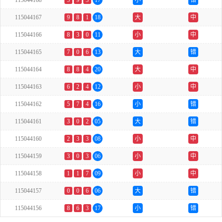
115044168
5
9
3
17
小
错
115044167
9
8
1
18
大
中
115044166
8
3
0
11
小
中
115044165
7
0
6
13
大
错
115044164
8
8
4
20
大
中
115044163
6
2
4
12
小
中
115044162
5
7
4
16
小
错
115044161
3
0
2
05
大
错
115044160
2
3
3
08
小
中
115044159
3
0
3
06
小
中
115044158
1
1
7
09
小
中
115044157
0
0
6
06
大
错
115044156
8
6
3
17
小
错