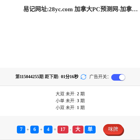
易记网址:28yc.com 加拿大PC预测网-加拿大2.8预测|神测在线预测pc|加拿大28pc预测结果查询_极致火热优质的免费预测
第
115044255
期 距下期:
01
分
16
秒
广告开关：
大双
未开:
2
期
小单
未开:
3
期
小双
未开:
1
期
7
6
4
17
大
单
咪牌
+
+
=
-