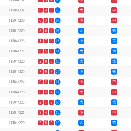
115044232
2
3
4
09
小
中
115044231
8
4
8
20
大
中
115044230
0
3
4
07
小
中
115044229
3
0
0
03
大
错
115044228
1
7
8
16
小
错
115044227
6
5
0
11
大
错
115044226
2
8
3
13
大
错
115044225
7
9
8
24
小
错
115044224
0
2
9
11
小
中
115044223
8
5
4
17
大
中
115044222
2
1
2
05
大
错
115044221
2
4
4
10
小
中
115044220
2
8
0
10
大
错