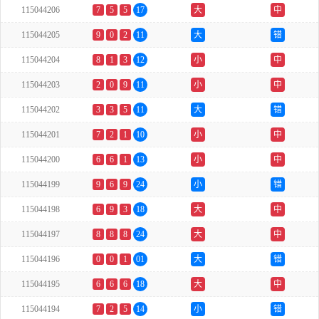
115044206
7
5
5
17
大
中
115044205
9
0
2
11
大
错
115044204
8
1
3
12
小
中
115044203
2
0
9
11
小
中
115044202
3
3
5
11
大
错
115044201
7
2
1
10
小
中
115044200
6
6
1
13
小
中
115044199
9
6
9
24
小
错
115044198
6
9
3
18
大
中
115044197
8
8
8
24
大
中
115044196
0
0
1
01
大
错
115044195
6
6
6
18
大
中
115044194
7
2
5
14
小
错