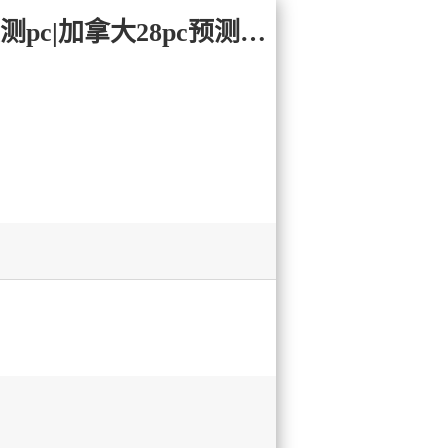
易记网址:28yc.com 加拿大PC预测网-加拿大2.8预测|神测在线预测pc|加拿大28pc预测结果查询_极致火热优质的免费预测