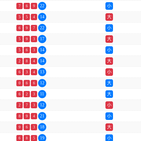
22
小
7
6
9
14
大
5
5
4
22
小
6
9
7
17
大
5
9
3
14
小
5
6
3
14
大
2
8
4
13
小
6
3
4
12
大
0
6
6
11
大
6
2
3
12
小
2
7
3
21
小
8
9
4
18
大
9
6
3
19
小
6
8
5