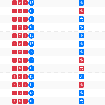
15
小
9
0
6
11
小
3
3
5
11
大
6
2
3
16
小
0
7
9
15
小
4
7
4
17
小
8
0
9
20
小
9
9
2
03
小
3
0
0
15
大
3
6
6
11
大
3
4
4
11
小
5
2
4
18
小
8
3
7
10
大
1
0
9