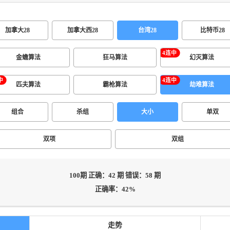
加拿大28
加拿大西28
台湾28
比特币28
金蟾算法
狂马算法
幻灭算法
匹夫算法
霸枪算法
劫难算法
组合
杀组
大小
单双
双项
双组
100期 正确：42 期 错误：58 期
正确率：42%
走势