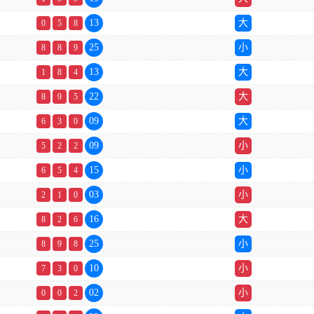
13
大
0
5
8
25
小
8
8
9
13
大
1
8
4
22
大
8
9
5
09
大
6
3
0
09
小
5
2
2
15
小
6
5
4
03
小
2
1
0
16
大
8
2
6
25
小
8
9
8
10
小
7
3
0
02
小
0
0
2