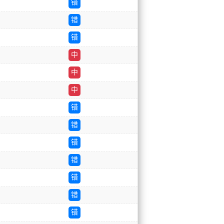
错
错
错
中
中
中
错
错
错
错
错
错
错