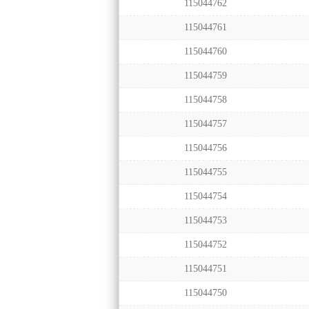
115044762
115044761
115044760
115044759
115044758
115044757
115044756
115044755
115044754
115044753
115044752
115044751
115044750