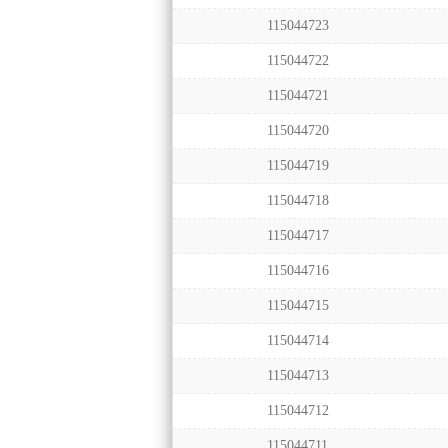
115044723
115044722
115044721
115044720
115044719
115044718
115044717
115044716
115044715
115044714
115044713
115044712
115044711