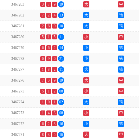
3467283
3
7
9
19
大
中
3467282
7
2
4
13
大
错
3467281
2
8
0
10
大
错
3467280
5
1
5
11
小
中
3467279
6
6
2
14
小
错
3467278
6
9
6
21
小
错
3467277
1
8
2
11
大
错
3467276
7
3
9
19
大
中
3467275
5
1
2
08
小
中
3467274
1
0
1
02
大
错
3467273
1
4
3
08
小
中
3467272
6
2
8
16
小
错
3467271
8
3
5
16
大
中