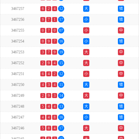
3467257
6
2
4
12
大
错
3467256
9
7
1
17
小
错
3467255
0
7
0
07
小
中
3467254
0
9
7
16
小
错
3467253
3
7
9
19
大
中
3467252
2
9
4
15
大
中
3467251
6
4
2
12
小
中
3467250
4
3
4
11
大
错
3467249
2
9
3
14
大
中
3467248
5
4
4
13
大
错
3467247
4
4
8
16
小
错
3467246
5
8
4
17
大
中