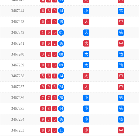
3467245
4
8
3
15
大
中
3467244
6
8
0
14
小
错
3467243
6
4
9
19
大
中
3467242
1
0
0
01
大
错
3467241
8
6
2
16
大
中
3467240
3
2
3
08
大
错
3467239
0
1
8
09
大
错
3467238
5
8
1
14
大
中
3467237
9
9
6
24
大
中
3467236
7
7
6
20
小
错
3467235
0
8
6
14
小
错
3467234
9
7
0
16
小
错
3467233
8
0
3
11
小
中